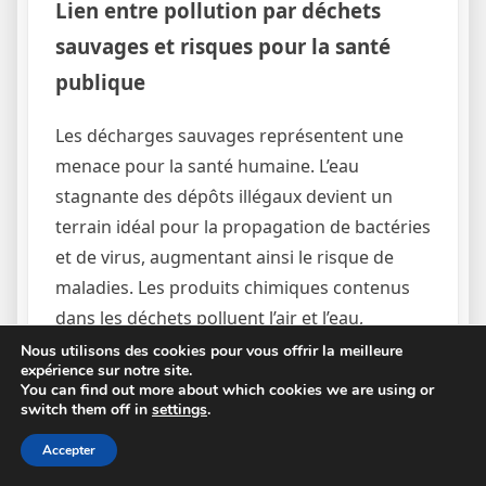
Lien entre pollution par déchets
sauvages et risques pour la santé
publique
Les décharges sauvages représentent une
menace pour la santé humaine. L’eau
stagnante des dépôts illégaux devient un
terrain idéal pour la propagation de bactéries
et de virus, augmentant ainsi le risque de
maladies. Les produits chimiques contenus
dans les déchets polluent l’air et l’eau,
contaminant les nappes phréatiques utilisées
Nous utilisons des cookies pour vous offrir la meilleure
expérience sur notre site.
pour la consommation d’eau potable. Le
You can find out more about which cookies we are using or
risque d’incendie est également exacerbé par
switch them off in
settings
.
la présence de déchets inflammables tels que
Accepter
les solvants et huiles, pouvant provoquer des